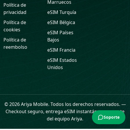
Marruecos
Política de
privacidad
eSIM
Turquía
Política de
eSIM
Bélgica
cookies
eSIM
Países
Política de
Bajos
reembolso
eSIM
Francia
eSIM
Estados
Unidos
Soporte
© 2026 Ariya Mobile. Todos los derechos reservados.
—
Checkout seguro, entrega eSIM instantánea y soporte
del equipo Ariya.
Inicio
eSIM
Tarjetas regalo
Datos
Perfil