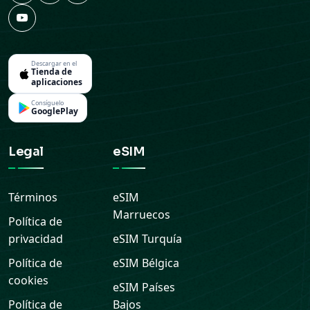
Descargar en el
Tienda de
aplicaciones
Consíguelo
GooglePlay
Legal
eSIM
Términos
eSIM
Marruecos
Política de
privacidad
eSIM
Turquía
Política de
eSIM
Bélgica
cookies
eSIM
Países
Política de
Bajos