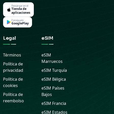
Descargar en el
Tienda de
aplicaciones
Consíguelo
GooglePlay
Legal
eSIM
Términos
eSIM
Marruecos
Política de
privacidad
eSIM
Turquía
Política de
eSIM
Bélgica
cookies
eSIM
Países
Política de
Bajos
reembolso
eSIM
Francia
eSIM
Estados