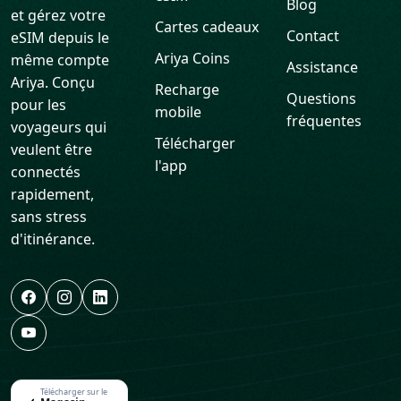
Ariya. Conçu
Recharge
Questions
pour les
mobile
fréquentes
voyageurs qui
Télécharger
veulent être
l'app
connectés
rapidement,
sans stress
d'itinérance.
Télécharger sur le
Magasin
d'applications
Mettez-le
Google Play