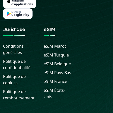
Juridique
eSIM
Conditions
eSIM
Maroc
générales
eSIM
Turquie
Politique de
eSIM
Belgique
confidentialité
eSIM
Pays-Bas
Politique de
eSIM
France
cookies
eSIM
États-
Politique de
Unis
remboursement
© 2026 Ariya Mobile. Tous droits réservés.
—
Paiement