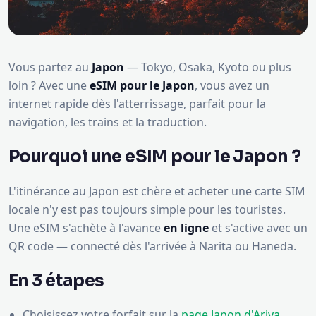
Vous partez au
Japon
— Tokyo, Osaka, Kyoto ou plus
loin ? Avec une
eSIM pour le Japon
, vous avez un
internet rapide dès l'atterrissage, parfait pour la
navigation, les trains et la traduction.
Pourquoi une eSIM pour le Japon ?
L'itinérance au Japon est chère et acheter une carte SIM
locale n'y est pas toujours simple pour les touristes.
Une eSIM s'achète à l'avance
en ligne
et s'active avec un
QR code — connecté dès l'arrivée à Narita ou Haneda.
En 3 étapes
Choisissez votre forfait sur la
page Japon d'Ariya
Mobile
.
Recevez votre QR code immédiatement par e-mail.