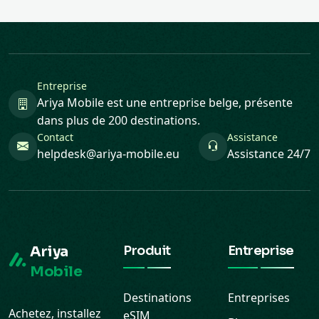
Entreprise
Ariya Mobile est une entreprise belge, présente
dans plus de 200 destinations.
Contact
Assistance
helpdesk@ariya-mobile.eu
Assistance 24/7
Ariya
Produit
Entreprise
Mobile
Destinations
Entreprises
Achetez, installez
eSIM
Blog
et gérez votre
Cartes cadeaux
Contact
eSIM depuis le
Ariya Coins
même compte
Assistance