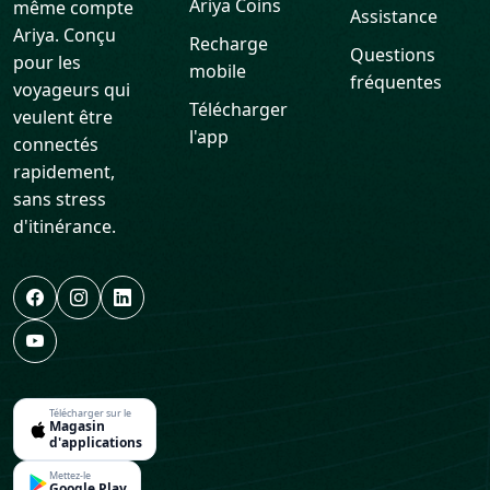
Ariya Coins
même compte
Assistance
Ariya. Conçu
Recharge
Questions
pour les
mobile
fréquentes
voyageurs qui
Télécharger
veulent être
l'app
connectés
rapidement,
sans stress
d'itinérance.
Télécharger sur le
Magasin
d'applications
Mettez-le
Google Play