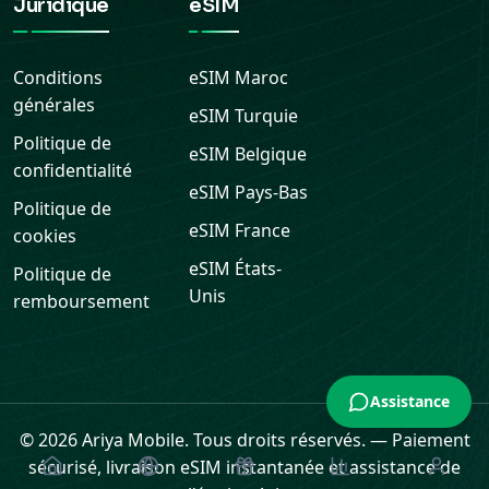
Juridique
eSIM
Conditions
eSIM
Maroc
générales
eSIM
Turquie
Politique de
eSIM
Belgique
confidentialité
eSIM
Pays-Bas
Politique de
eSIM
France
cookies
eSIM
États-
Politique de
Unis
remboursement
Assistance
© 2026 Ariya Mobile. Tous droits réservés.
—
Paiement
sécurisé, livraison eSIM instantanée et assistance de