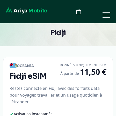
Ariya
Mobile
Fidji
DONNÉES UNIQUEMENT ESIM
OCEANIA
11,50 €
À partir de
Fidji
eSIM
Restez connecté en Fidji avec des forfaits data
pour voyager, travailler et un usage quotidien à
l'étranger.
Activation instantanée