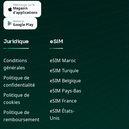
Télécharger sur le
Magasin
d'applications
Mettez-le
Google Play
Juridique
eSIM
Conditions
eSIM
Maroc
générales
eSIM
Turquie
Politique de
eSIM
Belgique
confidentialité
eSIM
Pays-Bas
Politique de
eSIM
France
cookies
eSIM
États-
Politique de
Unis
remboursement