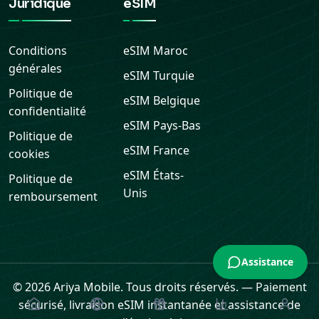
Juridique
eSIM
Conditions
eSIM
Maroc
générales
eSIM
Turquie
Politique de
eSIM
Belgique
confidentialité
eSIM
Pays-Bas
Politique de
eSIM
France
cookies
eSIM
États-
Politique de
Unis
remboursement
Assistance
© 2026 Ariya Mobile. Tous droits réservés.
—
Paiement
sécurisé, livraison eSIM instantanée et assistance de