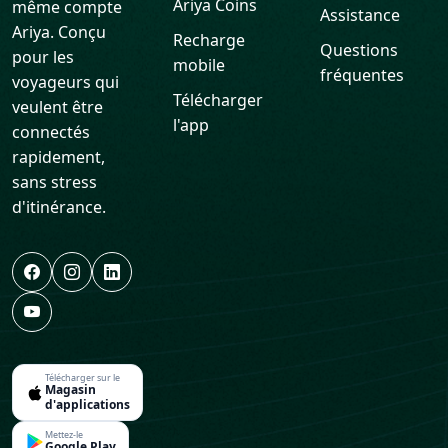
Ariya Coins
même compte
Assistance
Ariya. Conçu
Recharge
Questions
pour les
mobile
fréquentes
voyageurs qui
Télécharger
veulent être
l'app
connectés
rapidement,
sans stress
d'itinérance.
Télécharger sur le
Magasin
d'applications
Mettez-le
Google Play