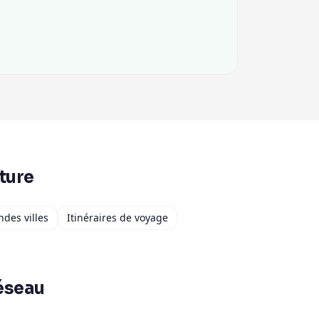
ture
ndes villes
Itinéraires de voyage
éseau