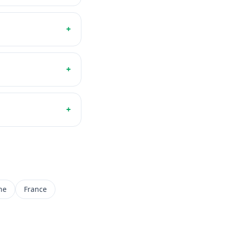
+
+
+
ne
France