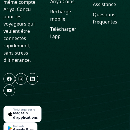
Ariya Coins
même compte
Assistance
Ariya. Conçu
Recharge
Questions
pour les
mobile
fréquentes
voyageurs qui
Télécharger
veulent être
l'app
connectés
rapidement,
sans stress
d'itinérance.
Télécharger sur le
Magasin
d'applications
Mettez-le
Google Play