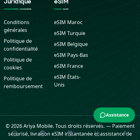
Juridique
eSIM
Conditions
eSIM
Maroc
générales
eSIM
Turquie
Politique de
eSIM
Belgique
confidentialité
eSIM
Pays-Bas
Politique de
eSIM
France
cookies
eSIM
États-
Politique de
Unis
remboursement
Assistance
© 2026 Ariya Mobile. Tous droits réservés.
—
Paiement
sécurisé, livraison eSIM instantanée et assistance de