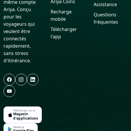
Ariya Coins
même compte
Assistance
Ariya. Conçu
Recharge
Questions
pour les
mobile
fréquentes
voyageurs qui
Télécharger
veulent être
l'app
connectés
rapidement,
sans stress
d'itinérance.
Télécharger sur le
Magasin
d'applications
Mettez-le
Google Play