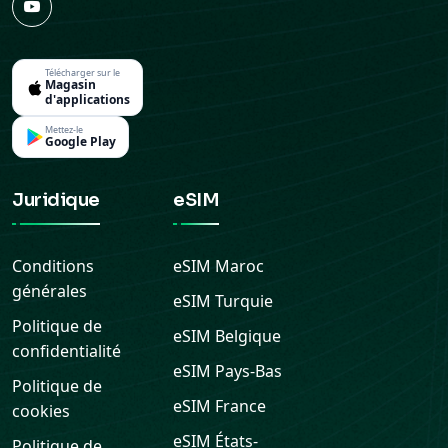
Télécharger sur le
Magasin
d'applications
Mettez-le
Google Play
Juridique
eSIM
Conditions
eSIM
Maroc
générales
eSIM
Turquie
Politique de
eSIM
Belgique
confidentialité
eSIM
Pays-Bas
Politique de
eSIM
France
cookies
eSIM
États-
Politique de
Unis
remboursement