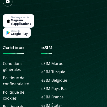
Télécharger sur le
Magasin
d'applications
Mettez-le
Google Play
Juridique
eSIM
Conditions
eSIM
Maroc
générales
eSIM
Turquie
Politique de
eSIM
Belgique
confidentialité
eSIM
Pays-Bas
Politique de
eSIM
France
cookies
eSIM
États-
Politique de