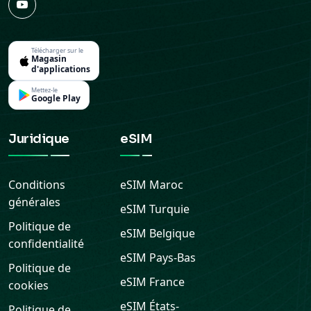
Télécharger sur le
Magasin
d'applications
Mettez-le
Google Play
Juridique
eSIM
Conditions
eSIM
Maroc
générales
eSIM
Turquie
Politique de
eSIM
Belgique
confidentialité
eSIM
Pays-Bas
Politique de
eSIM
France
cookies
eSIM
États-
Politique de
Unis
remboursement