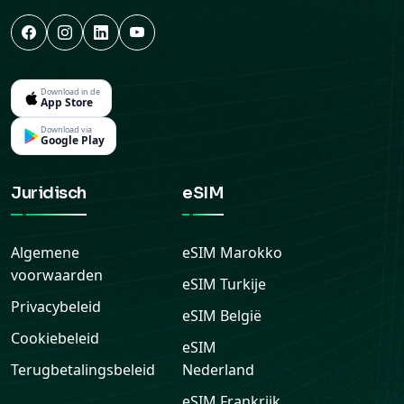
Download in de
App Store
Download via
Google Play
Juridisch
eSIM
Algemene
eSIM
Marokko
voorwaarden
eSIM
Turkije
Privacybeleid
eSIM
België
Cookiebeleid
eSIM
Terugbetalingsbeleid
Nederland
eSIM
Frankrijk