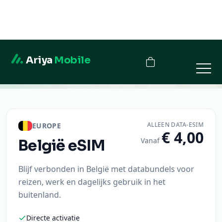
Ariya
Mobile
België
ALLEEN DATA-ESIM
EUROPE
€ 4,00
Vanaf
België
eSIM
Blijf verbonden in België met databundels voor
reizen, werk en dagelijks gebruik in het
buitenland.
Directe activatie