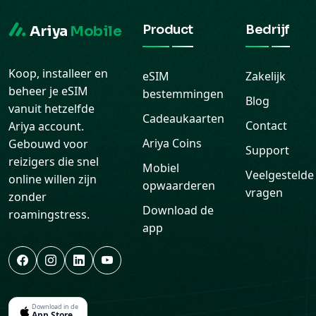
Product
Bedrijf
Ariya
Mobile
Koop, installeer en
eSIM
Zakelijk
beheer je eSIM
bestemmingen
Blog
vanuit hetzelfde
Cadeaukaarten
Contact
Ariya account.
Ariya Coins
Gebouwd voor
Support
reizigers die snel
Mobiel
Veelgestelde
online willen zijn
opwaarderen
vragen
zonder
Download de
roamingstress.
app
Download in de
App Store