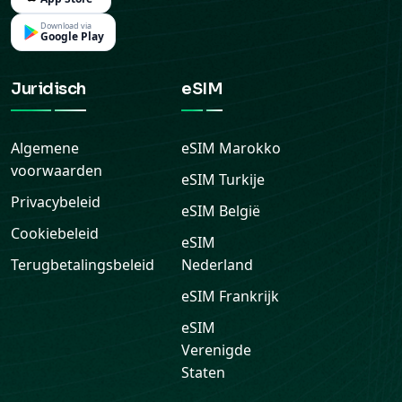
Download via
Google Play
Juridisch
eSIM
Algemene
eSIM
Marokko
voorwaarden
eSIM
Turkije
Privacybeleid
eSIM
België
Cookiebeleid
eSIM
Terugbetalingsbeleid
Nederland
eSIM
Frankrijk
eSIM
Verenigde
Staten