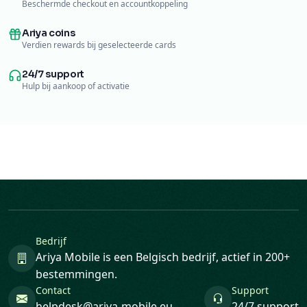
Beschermde checkout en accountkoppeling
Ariya coins
Verdien rewards bij geselecteerde cards
24/7 support
Hulp bij aankoop of activatie
Bedrijf
Ariya Mobile is een Belgisch bedrijf, actief in 200+
bestemmingen.
Contact
Support
helpdesk@ariya-mobile.eu
24/7 support