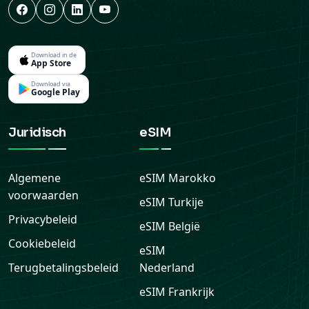
Download in de
App Store
Download via
Google Play
Juridisch
eSIM
Algemene
eSIM
Marokko
voorwaarden
eSIM
Turkije
Privacybeleid
eSIM
België
Cookiebeleid
eSIM
Terugbetalingsbeleid
Nederland
eSIM
Frankrijk