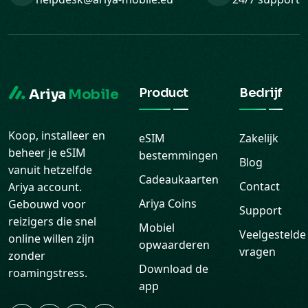
Product
Bedrijf
Ariya
Mobile
Koop, installeer en
eSIM
Zakelijk
beheer je eSIM
bestemmingen
Blog
vanuit hetzelfde
Cadeaukaarten
Contact
Ariya account.
Ariya Coins
Gebouwd voor
Support
reizigers die snel
Mobiel
Veelgestelde
online willen zijn
opwaarderen
vragen
zonder
Download de
roamingstress.
app