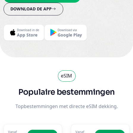
DOWNLOAD DE APP
Download in de
Download via
App Store
Google Play
eSIM
Populaire bestemmingen
Topbestemmingen met directe eSIM dekking.
Marokko
Turkije
Vanaf
Vanaf