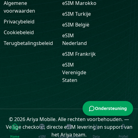
Algemene
eSIM
Marokko
voorwaarden
eSIM
Turkije
Privacybeleid
eSIM
België
Cookiebeleid
eSIM
Terugbetalingsbeleid
Nederland
eSIM
Frankrijk
eSIM
Verenigde
Staten
Ondersteuning
© 2026 Ariya Mobile. Alle rechten voorbehouden.
—
Veilige checkout, directe eSIM levering en support van
het Ariya team.
Home
eSIM
Cadeaukaarten
Data
Profiel