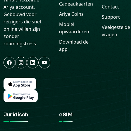
Cadeaukaarten
Contact
Ariya account.
Ariya Coins
Gebouwd voor
Support
reizigers die snel
Mobiel
Veelgestelde
online willen zijn
opwaarderen
vragen
zonder
Download de
roamingstress.
app
Download in de
App Store
Download via
Google Play
Juridisch
eSIM