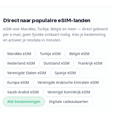
Direct naar populaire eSIM-landen
eSIM voor Marokko, Turkije, België en meer — direct geleverd
per e-mail, geen fysieke simkaart nodig. Kies je bestemming
en activeer je reisdata in minuten.
Marokko
eSIM
Turkije
eSIM
België
eSIM
Nederland
eSIM
Duitsland
eSIM
Frankrijk
eSIM
Verenigde Staten
eSIM
Spanje
eSIM
Europa
eSIM
Verenigde Arabische Emiraten
eSIM
Saudi-Arabië
eSIM
Verenigd Koninkrijk
eSIM
Alle bestemmingen
Digitale cadeaukaarten