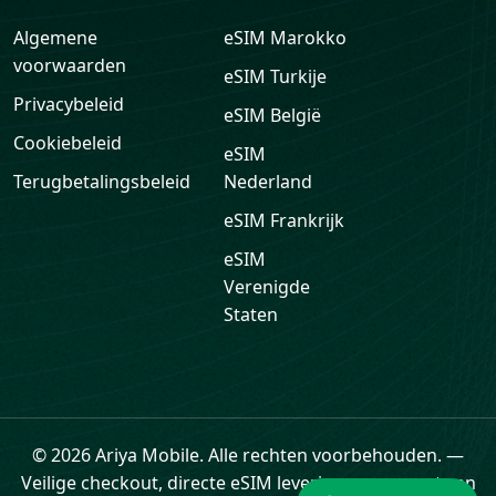
Algemene
eSIM
Marokko
voorwaarden
eSIM
Turkije
Privacybeleid
eSIM
België
Cookiebeleid
eSIM
Terugbetalingsbeleid
Nederland
eSIM
Frankrijk
eSIM
Verenigde
Staten
Ondersteuning
© 2026 Ariya Mobile. Alle rechten voorbehouden.
—
Veilige checkout, directe eSIM levering en support van