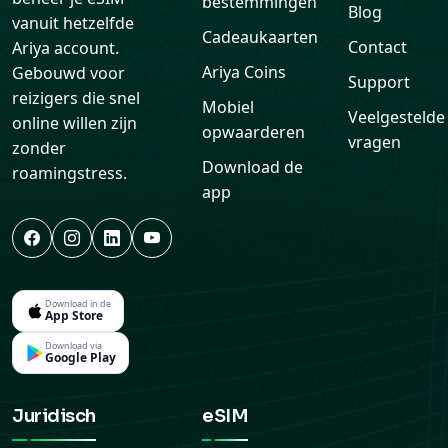
bestemmingen
Blog
vanuit hetzelfde
Cadeaukaarten
Contact
Ariya account.
Ariya Coins
Gebouwd voor
Support
reizigers die snel
Mobiel
Veelgestelde
online willen zijn
opwaarderen
vragen
zonder
Download de
roamingstress.
app
Download in de
App Store
Download via
Google Play
Juridisch
eSIM