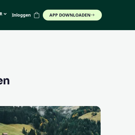
Inloggen
APP DOWNLOADEN
 (€)
en