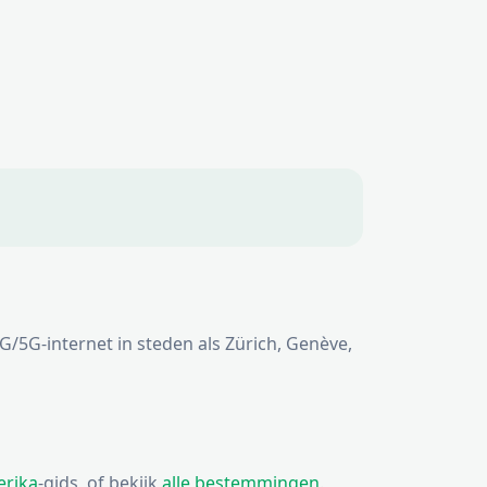
4G/5G-internet in steden als Zürich, Genève,
erika
-gids, of bekijk
alle bestemmingen
.