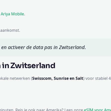
 Ariya Mobile
.
j aankomst.
fi en activeer de data pas in Zwitserland.
 in Zwitserland
okale netwerken (
Swisscom, Sunrise en Salt
) voor stabiel 
inuten. Reis je ook naar Amerika? Lees onze
eSIM voor Am