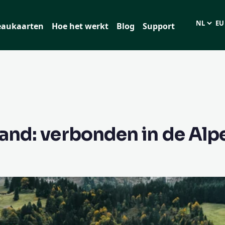
eaukaarten
Hoe het werkt
Blog
Support
Taal
EUR
and: verbonden in de Alp