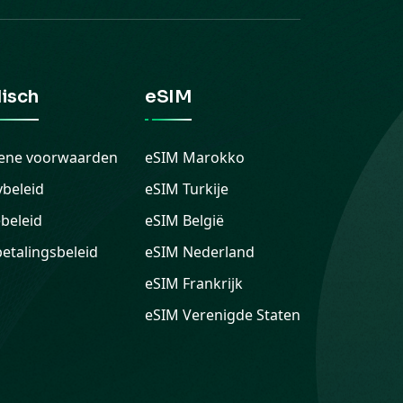
disch
eSIM
ene voorwaarden
eSIM
Marokko
ybeleid
eSIM
Turkije
beleid
eSIM
België
etalingsbeleid
eSIM
Nederland
eSIM
Frankrijk
eSIM
Verenigde Staten