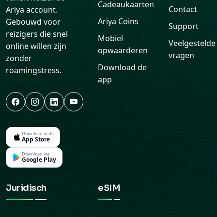
Cadeaukaarten
Contact
Ariya account.
Ariya Coins
Gebouwd voor
Support
reizigers die snel
Mobiel
Veelgestelde
online willen zijn
opwaarderen
vragen
zonder
Download de
roamingstress.
app
Download in de
App Store
Download via
Google Play
Juridisch
eSIM