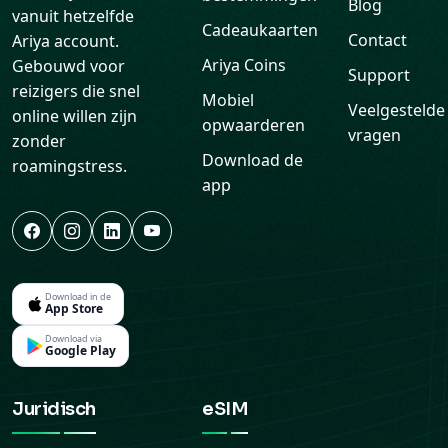
Blog
vanuit hetzelfde
Cadeaukaarten
Contact
Ariya account.
Ariya Coins
Gebouwd voor
Support
reizigers die snel
Mobiel
Veelgestelde
online willen zijn
opwaarderen
vragen
zonder
Download de
roamingstress.
app
Download in de
App Store
Download via
Google Play
Juridisch
eSIM