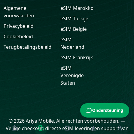
Algemene
eSIM
Marokko
voorwaarden
eSIM
Turkije
Privacybeleid
eSIM
België
Cookiebeleid
eSIM
Terugbetalingsbeleid
Nederland
eSIM
Frankrijk
eSIM
Verenigde
Staten
Ondersteuning
© 2026 Ariya Mobile. Alle rechten voorbehouden.
—
Veilige checkout, directe eSIM levering en support van