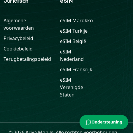
Juridisch
eSIM
Algemene
eSIM
Marokko
voorwaarden
eSIM
Turkije
Privacybeleid
eSIM
België
Cookiebeleid
eSIM
Terugbetalingsbeleid
Nederland
eSIM
Frankrijk
eSIM
Verenigde
Staten
Ondersteuning
© 2026 Ariya Mobile. Alle rechten voorbehouden.
—