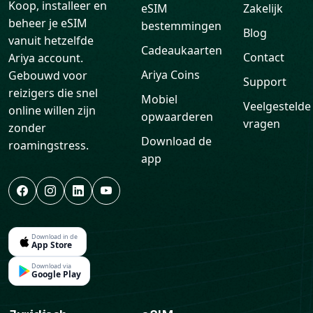
Koop, installeer en
eSIM
Zakelijk
beheer je eSIM
bestemmingen
Blog
vanuit hetzelfde
Cadeaukaarten
Contact
Ariya account.
Ariya Coins
Gebouwd voor
Support
reizigers die snel
Mobiel
Veelgestelde
online willen zijn
opwaarderen
vragen
zonder
Download de
roamingstress.
app
Download in de
App Store
Download via
Google Play