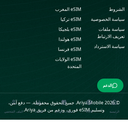
الشروط
eSIM
المغرب
سياسة الخصوصية
eSIM
تركيا
سياسة ملفات
eSIM
بلجيكا
تعريف الارتباط
eSIM
هولندا
سياسة الاسترداد
eSIM
فرنسا
eSIM
الولايات
المتحدة
الدعم
© 2026 Ariya Mobile. جميع الحقوق محفوظة.
—
دفع آمن،
وتسليم eSIM فوري، ودعم من فريق Ariya.
الرئيسية
eSIM
بطاقات الهدايا
البيانات
الملف الشخصي