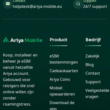
Contact
Support
helpdesk@ariya-mobile.eu
24/7 support
Product
Bedrijf
Ariya
Mobile
Koop, installeer en
eSIM
Zakelijk
beheer je eSIM
bestemmingen
Blog
vanuit hetzelfde
Cadeaukaarten
Contact
Ariya account.
Ariya Coins
Gebouwd voor
Support
reizigers die snel
Mobiel
Veelgestelde
online willen zijn
opwaarderen
vragen
zonder
Download de
roamingstress.
app