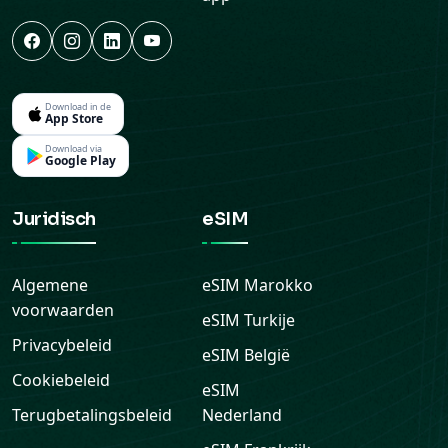
Download in de
App Store
Download via
Google Play
Juridisch
eSIM
Algemene
eSIM
Marokko
voorwaarden
eSIM
Turkije
Privacybeleid
eSIM
België
Cookiebeleid
eSIM
Terugbetalingsbeleid
Nederland