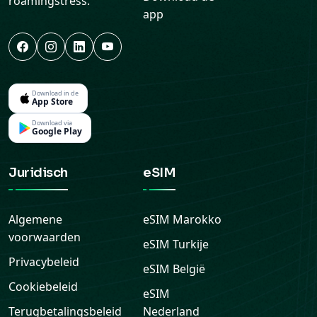
roamingstress.
app
Download in de
App Store
Download via
Google Play
Juridisch
eSIM
Algemene
eSIM
Marokko
voorwaarden
eSIM
Turkije
Privacybeleid
eSIM
België
Cookiebeleid
eSIM
Terugbetalingsbeleid
Nederland