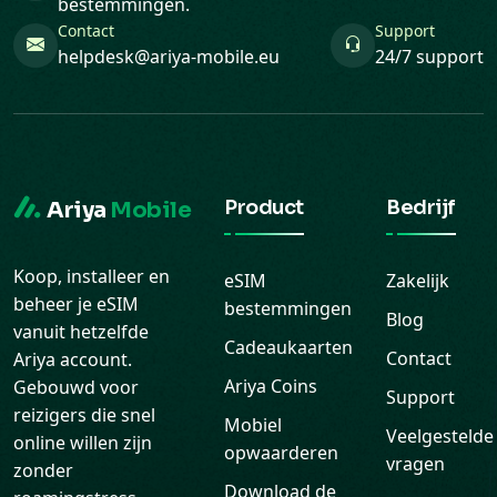
bestemmingen.
Contact
Support
helpdesk@ariya-mobile.eu
24/7 support
Product
Bedrijf
Ariya
Mobile
Koop, installeer en
eSIM
Zakelijk
beheer je eSIM
bestemmingen
Blog
vanuit hetzelfde
Cadeaukaarten
Contact
Ariya account.
Ariya Coins
Gebouwd voor
Support
reizigers die snel
Mobiel
Veelgestelde
online willen zijn
opwaarderen
vragen
zonder
Download de