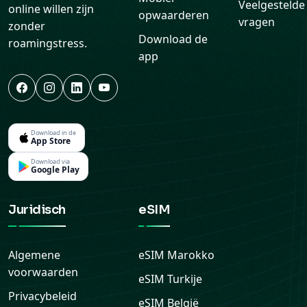
Veelgestelde
online willen zijn
opwaarderen
vragen
zonder
Download de
roamingstress.
app
Download in de
App Store
Download via
Google Play
Juridisch
eSIM
Algemene
eSIM
Marokko
voorwaarden
eSIM
Turkije
Privacybeleid
eSIM
België