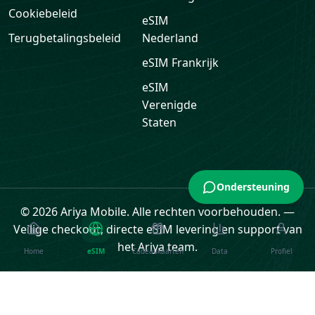
Cookiebeleid
eSIM
Terugbetalingsbeleid
Nederland
eSIM
Frankrijk
eSIM
Verenigde
Staten
Ondersteuning
© 2026 Ariya Mobile. Alle rechten voorbehouden.
—
Veilige checkout, directe eSIM levering en support van
het Ariya team.
Home
eSIM
Cadeaukaarten
Data
Profiel