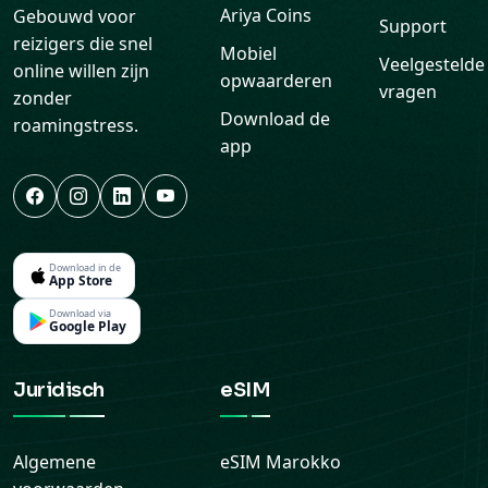
Ariya Coins
Gebouwd voor
Support
reizigers die snel
Mobiel
Veelgestelde
online willen zijn
opwaarderen
vragen
zonder
Download de
roamingstress.
app
Download in de
App Store
Download via
Google Play
Juridisch
eSIM
Algemene
eSIM
Marokko