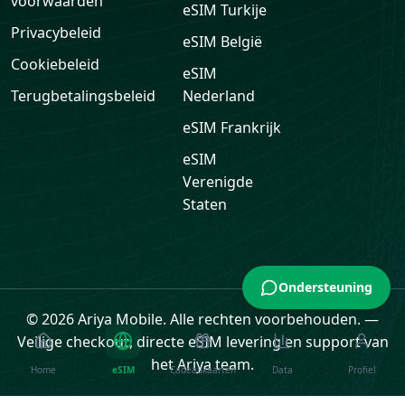
voorwaarden
eSIM
Turkije
Privacybeleid
eSIM
België
Cookiebeleid
eSIM
Terugbetalingsbeleid
Nederland
eSIM
Frankrijk
eSIM
Verenigde
Staten
Ondersteuning
© 2026 Ariya Mobile. Alle rechten voorbehouden.
—
Veilige checkout, directe eSIM levering en support van
het Ariya team.
Home
eSIM
Cadeaukaarten
Data
Profiel