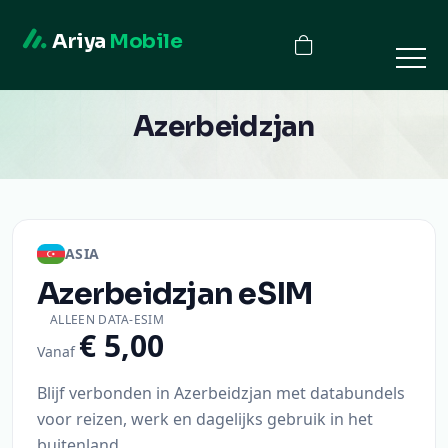
Ariya
Mobile
Azerbeidzjan
ASIA
Azerbeidzjan
eSIM
ALLEEN DATA-ESIM
€ 5,00
Vanaf
Blijf verbonden in Azerbeidzjan met databundels
voor reizen, werk en dagelijks gebruik in het
buitenland.