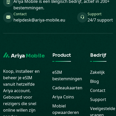
Ariya Mobile is een Belgisch bedrijf, actief in 200+
bestemmingen.
Contact
Support
helpdesk@ariya-mobile.eu
24/7 support
Product
Bedrijf
Ariya
Mobile
Koop, installeer en
eSIM
Zakelijk
beheer je eSIM
bestemmingen
Blog
vanuit hetzelfde
Cadeaukaarten
Contact
Ariya account.
Ariya Coins
Gebouwd voor
Support
reizigers die snel
Mobiel
Veelgestelde
online willen zijn
opwaarderen
vragen