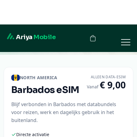
Ariya
Mobile
Barbados
ALLEEN DATA-ESIM
NORTH AMERICA
€ 9,00
Vanaf
Barbados
eSIM
Blijf verbonden in Barbados met databundels
voor reizen, werk en dagelijks gebruik in het
buitenland.
Directe activatie