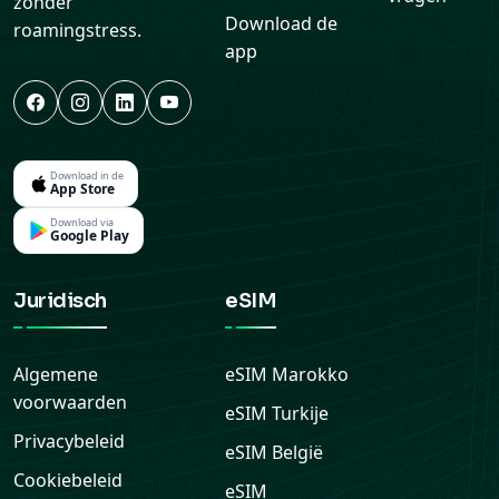
zonder
Download de
roamingstress.
app
Download in de
App Store
Download via
Google Play
Juridisch
eSIM
Algemene
eSIM
Marokko
voorwaarden
eSIM
Turkije
Privacybeleid
eSIM
België
Cookiebeleid
eSIM