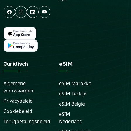
Download in de
App Store
Download via
Google Play
Juridisch
eSIM
Algemene
eSIM
Marokko
voorwaarden
eSIM
Turkije
Privacybeleid
eSIM
België
Cookiebeleid
eSIM
Terugbetalingsbeleid
Nederland