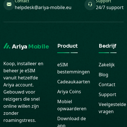
Contact
Support
helpdesk@ariya-mobile.eu
24/7 support
Product
Bedrijf
Ariya
Mobile
Koop, installeer en
eSIM
Zakelijk
beheer je eSIM
bestemmingen
Blog
vanuit hetzelfde
Cadeaukaarten
Contact
Ariya account.
Ariya Coins
Gebouwd voor
Support
reizigers die snel
Mobiel
Veelgestelde
online willen zijn
opwaarderen
vragen
zonder
Download de
roamingstress.
app