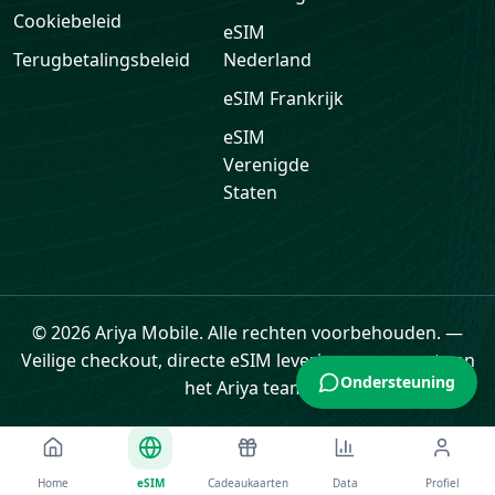
eSIM
Frankrijk
eSIM
Verenigde
Staten
© 2026 Ariya Mobile. Alle rechten voorbehouden.
—
Veilige checkout, directe eSIM levering en support van
Ondersteuning
het Ariya team.
Home
eSIM
Cadeaukaarten
Data
Profiel