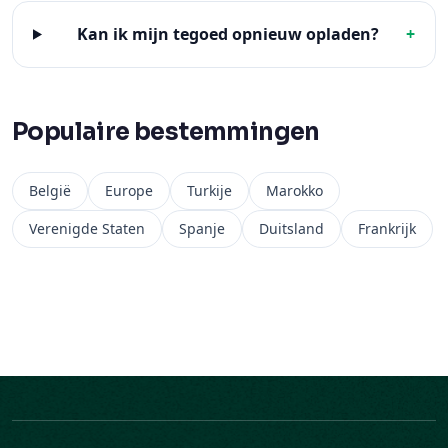
Populaire bestemmingen
België
Europe
Turkije
Marokko
Verenigde Staten
Spanje
Duitsland
Frankrijk
Bedrijf
Ariya Mobile is een Belgisch bedrijf, actief in 200+
bestemmingen.