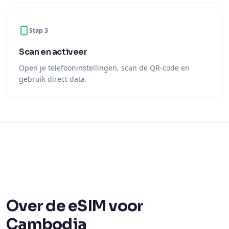
Scan en activeer
Open je telefooninstellingen, scan de QR-code en
gebruik direct data.
Over de eSIM voor
Cambodja
Met een eSIM voor Cambodja van Ariya Mobile heb je
direct mobiel internet zodra je aankomt — geen fysieke