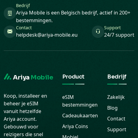
Contact
Support
helpdesk@ariya-mobile.eu
24/7 support
Product
Bedrijf
Ariya
Mobile
Koop, installeer en
eSIM
Zakelijk
beheer je eSIM
bestemmingen
Blog
vanuit hetzelfde
Cadeaukaarten
Contact
Ariya account.
Ariya Coins
Gebouwd voor
Support
reizigers die snel
Mobiel
Veelgestelde
online willen zijn
opwaarderen
vragen
zonder
Download de
roamingstress.