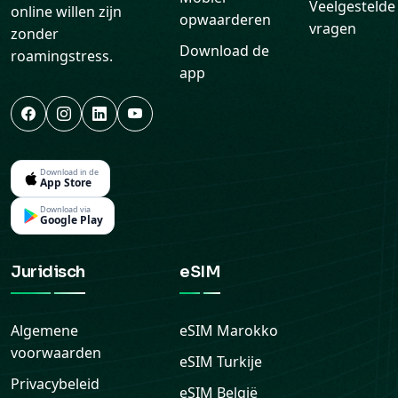
app
Download in de
App Store
Download via
Google Play
Juridisch
eSIM
Algemene
eSIM
Marokko
voorwaarden
eSIM
Turkije
Privacybeleid
eSIM
België
Cookiebeleid
eSIM
Terugbetalingsbeleid
Nederland