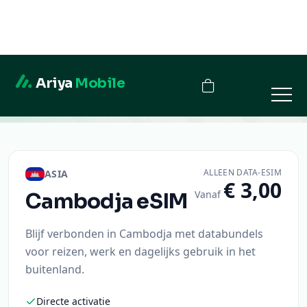
Ariya
Mobile
Cambodja
ALLEEN DATA-ESIM
ASIA
€ 3,00
Vanaf
Cambodja
eSIM
Blijf verbonden in Cambodja met databundels
voor reizen, werk en dagelijks gebruik in het
buitenland.
Directe activatie
QR-code levering
Veilig afrekenen