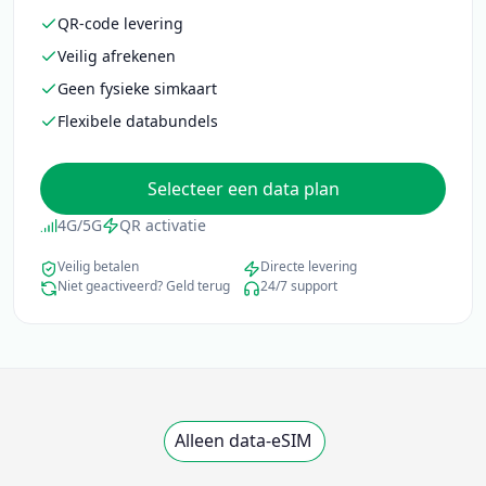
Geen fysieke simkaart
Flexibele databundels
Selecteer een data plan
4G/5G
QR activatie
Veilig betalen
Directe levering
Niet geactiveerd? Geld terug
24/7 support
Alleen data-eSIM
Selecteer een data plan
Beschikbare plannen voor deze bestemming laden.