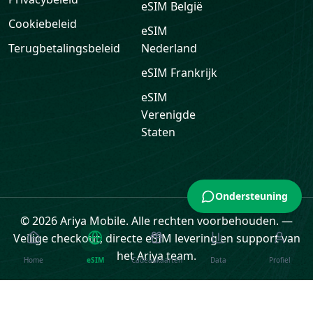
eSIM
België
Cookiebeleid
eSIM
Terugbetalingsbeleid
Nederland
eSIM
Frankrijk
eSIM
Verenigde
Staten
Ondersteuning
© 2026 Ariya Mobile. Alle rechten voorbehouden.
—
Veilige checkout, directe eSIM levering en support van
het Ariya team.
Home
eSIM
Cadeaukaarten
Data
Profiel