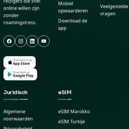
reizigers die snel
Mobiel
Veelgestelde
online willen zijn
opwaarderen
vragen
zonder
Download de
roamingstress.
app
Download in de
App Store
Download via
Google Play
Juridisch
eSIM
Algemene
eSIM
Marokko
voorwaarden
eSIM
Turkije
Privacybeleid