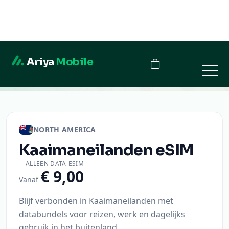
Ariya
Mobile
Kaaimaneilanden
NORTH AMERICA
Kaaimaneilanden
eSIM
ALLEEN DATA-ESIM
€ 9,00
Vanaf
Blijf verbonden in Kaaimaneilanden met
databundels voor reizen, werk en dagelijks
gebruik in het buitenland.