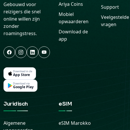
Ariya Coins
Gebouwd voor
Support
reizigers die snel
Mobiel
Veelgestelde
online willen zijn
opwaarderen
vragen
zonder
Download de
roamingstress.
app
Download in de
App Store
Download via
Google Play
Juridisch
eSIM
Algemene
eSIM
Marokko