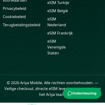
voorwaarden
eSIM
Turkije
Privacybeleid
eSIM
België
Cookiebeleid
eSIM
Terugbetalingsbeleid
Nederland
eSIM
Frankrijk
eSIM
Verenigde
Staten
Ondersteuning
© 2026 Ariya Mobile. Alle rechten voorbehouden.
—
Veilige checkout, directe eSIM levering en support van
het Ariya team.
Home
eSIM
Cadeaukaarten
Data
Profiel