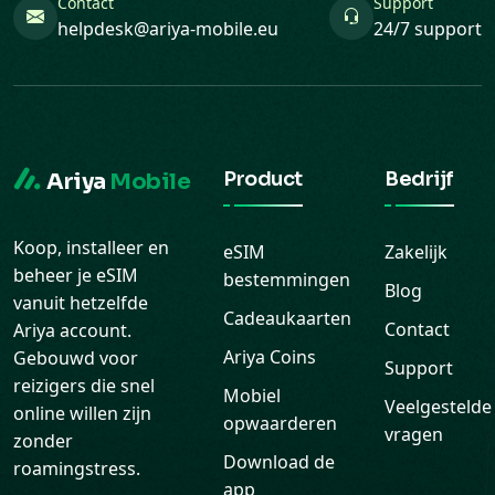
Contact
Support
helpdesk@ariya-mobile.eu
24/7 support
Product
Bedrijf
Ariya
Mobile
Koop, installeer en
eSIM
Zakelijk
beheer je eSIM
bestemmingen
Blog
vanuit hetzelfde
Cadeaukaarten
Contact
Ariya account.
Ariya Coins
Gebouwd voor
Support
reizigers die snel
Mobiel
Veelgestelde
online willen zijn
opwaarderen
vragen
zonder
Download de
roamingstress.
app