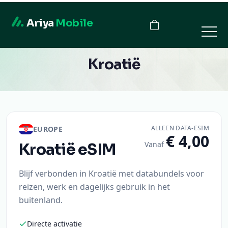
Ariya
Mobile
Kroatië
ALLEEN DATA-ESIM
EUROPE
€ 4,00
Vanaf
Kroatië
eSIM
Blijf verbonden in Kroatië met databundels voor
reizen, werk en dagelijks gebruik in het
buitenland.
Directe activatie