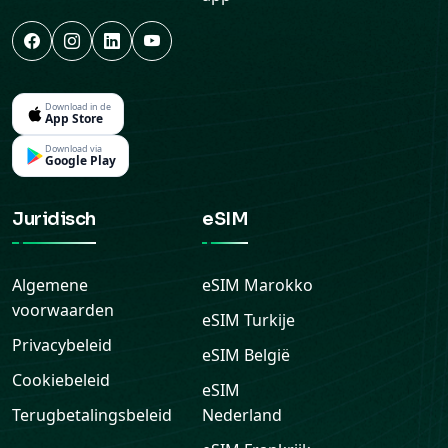
Download in de
App Store
Download via
Google Play
Juridisch
eSIM
Algemene
eSIM
Marokko
voorwaarden
eSIM
Turkije
Privacybeleid
eSIM
België
Cookiebeleid
eSIM
Terugbetalingsbeleid
Nederland