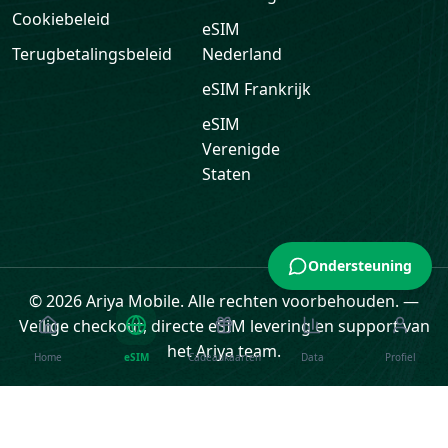
Cookiebeleid
eSIM
Terugbetalingsbeleid
Nederland
eSIM
Frankrijk
eSIM
Verenigde
Staten
Ondersteuning
© 2026 Ariya Mobile. Alle rechten voorbehouden.
—
Veilige checkout, directe eSIM levering en support van
het Ariya team.
Home
eSIM
Cadeaukaarten
Data
Profiel