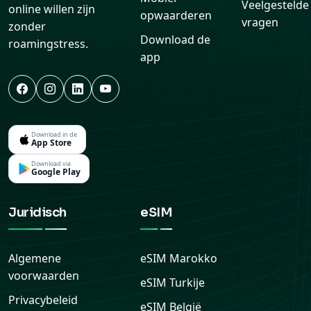
Veelgestelde
online willen zijn
opwaarderen
vragen
zonder
Download de
roamingstress.
app
Download in de
App Store
Download via
Google Play
Juridisch
eSIM
Algemene
eSIM
Marokko
voorwaarden
eSIM
Turkije
Privacybeleid
eSIM
België