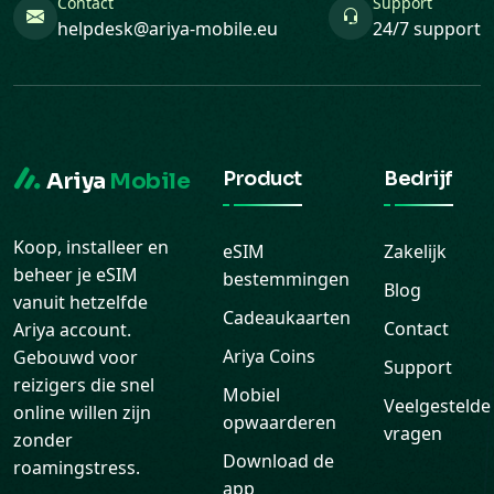
Contact
Support
helpdesk@ariya-mobile.eu
24/7 support
Product
Bedrijf
Ariya
Mobile
Koop, installeer en
eSIM
Zakelijk
beheer je eSIM
bestemmingen
Blog
vanuit hetzelfde
Cadeaukaarten
Contact
Ariya account.
Ariya Coins
Gebouwd voor
Support
reizigers die snel
Mobiel
Veelgestelde
online willen zijn
opwaarderen
vragen
zonder
Download de
roamingstress.
app