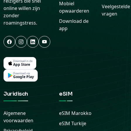
reizigers die snel
Mobiel
Veelgestelde
online willen zijn
opwaarderen
vragen
zonder
Download de
roamingstress.
app
Download in de
App Store
Download via
Google Play
Juridisch
eSIM
Algemene
eSIM
Marokko
voorwaarden
eSIM
Turkije
Privacybeleid