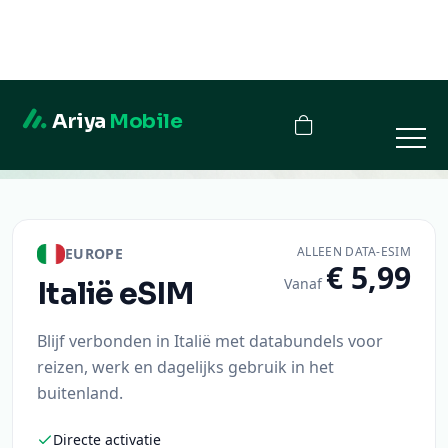
Ariya
Mobile
Italië
ALLEEN DATA-ESIM
EUROPE
€ 5,99
Vanaf
Italië
eSIM
Blijf verbonden in Italië met databundels voor
reizen, werk en dagelijks gebruik in het
buitenland.
Directe activatie