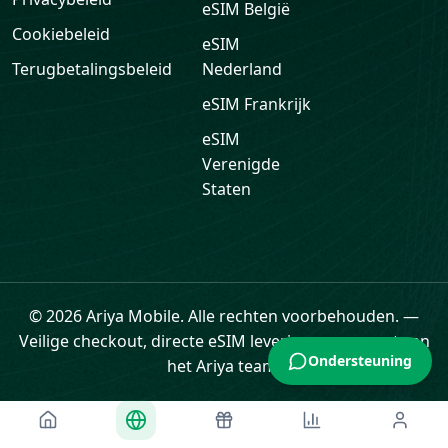
eSIM
België
Cookiebeleid
eSIM
Terugbetalingsbeleid
Nederland
eSIM
Frankrijk
eSIM
Verenigde
Staten
Ondersteuning
© 2026 Ariya Mobile. Alle rechten voorbehouden.
—
Veilige checkout, directe eSIM levering en support van
het Ariya team.
Home
eSIM
Cadeaukaarten
Data
Profiel