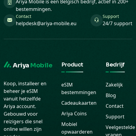
Ariya Mobile is een Belgisch bedrijf, actief in 200+
bestemmingen.
Contact
Support
helpdesk@ariya-mobile.eu
24/7 support
Product
Bedrijf
Ariya
Mobile
Koop, installeer en
eSIM
Zakelijk
beheer je eSIM
bestemmingen
Blog
vanuit hetzelfde
Cadeaukaarten
Contact
Ariya account.
Ariya Coins
Gebouwd voor
Support
reizigers die snel
Mobiel
Veelgestelde
online willen zijn
opwaarderen
vragen