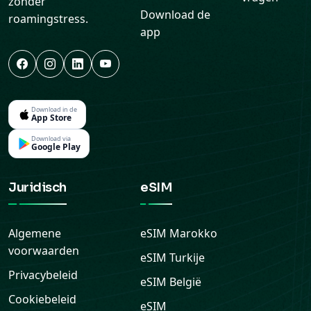
zonder
Download de
roamingstress.
app
Download in de
App Store
Download via
Google Play
Juridisch
eSIM
Algemene
eSIM
Marokko
voorwaarden
eSIM
Turkije
Privacybeleid
eSIM
België
Cookiebeleid
eSIM