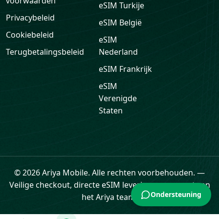
voorwaarden
eSIM
Turkije
Privacybeleid
eSIM
België
Cookiebeleid
eSIM
Terugbetalingsbeleid
Nederland
eSIM
Frankrijk
eSIM
Verenigde
Staten
Ondersteuning
© 2026 Ariya Mobile. Alle rechten voorbehouden.
—
Veilige checkout, directe eSIM levering en support van
het Ariya team.
Home
eSIM
Cadeaukaarten
Data
Profiel