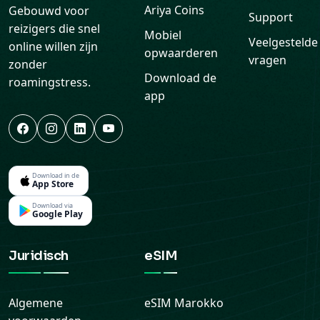
Ariya Coins
Gebouwd voor
Support
reizigers die snel
Mobiel
Veelgestelde
online willen zijn
opwaarderen
vragen
zonder
Download de
roamingstress.
app
Download in de
App Store
Download via
Google Play
Juridisch
eSIM
Algemene
eSIM
Marokko