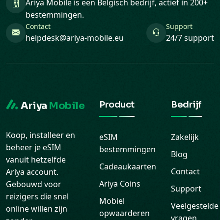
Ariya Mobile is een Belgisch bedrijf, actief in 200+
bestemmingen.
Contact
Support
helpdesk@ariya-mobile.eu
24/7 support
Product
Bedrijf
Ariya
Mobile
Koop, installeer en
eSIM
Zakelijk
beheer je eSIM
bestemmingen
Blog
vanuit hetzelfde
Cadeaukaarten
Contact
Ariya account.
Ariya Coins
Gebouwd voor
Support
reizigers die snel
Mobiel
Veelgestelde
online willen zijn
opwaarderen
vragen