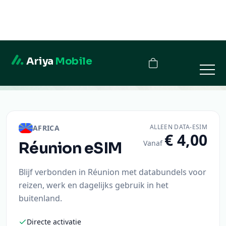
Ariya
Mobile
Réunion
ALLEEN DATA-ESIM
AFRICA
€ 4,00
Vanaf
Réunion
eSIM
Blijf verbonden in Réunion met databundels voor
reizen, werk en dagelijks gebruik in het
buitenland.
Directe activatie