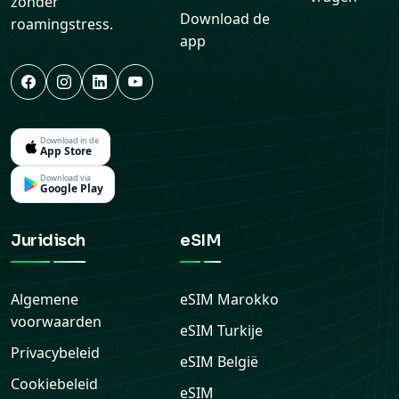
zonder
Download de
roamingstress.
app
Download in de
App Store
Download via
Google Play
Juridisch
eSIM
Algemene
eSIM
Marokko
voorwaarden
eSIM
Turkije
Privacybeleid
eSIM
België
Cookiebeleid
eSIM