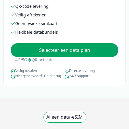
Geen fysieke simkaart
Flexibele databundels
Selecteer een data plan
4G/5G
QR activatie
Veilig betalen
Directe levering
Niet geactiveerd? Geld terug
24/7 support
Alleen data-eSIM
Selecteer een data plan
Beschikbare plannen voor deze bestemming laden.