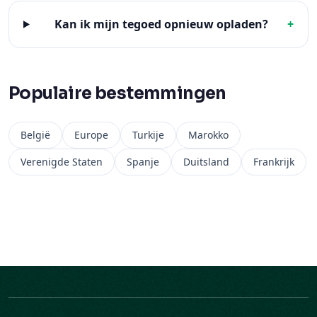
Populaire bestemmingen
België
Europe
Turkije
Marokko
Verenigde Staten
Spanje
Duitsland
Frankrijk
Bedrijf
Ariya Mobile is een Belgisch bedrijf, actief in 200+
bestemmingen.