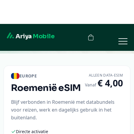
Ariya
Mobile
Roemenië
ALLEEN DATA-ESIM
EUROPE
€ 4,00
Vanaf
Roemenië
eSIM
Blijf verbonden in Roemenië met databundels
voor reizen, werk en dagelijks gebruik in het
buitenland.
Directe activatie
QR-code levering
Veilig afrekenen