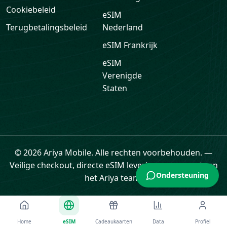
eSIM
Frankrijk
eSIM
Verenigde
Staten
© 2026 Ariya Mobile. Alle rechten voorbehouden.
—
Veilige checkout, directe eSIM levering en support van
Ondersteuning
het Ariya team.
Home
eSIM
Cadeaukaarten
Data
Profiel