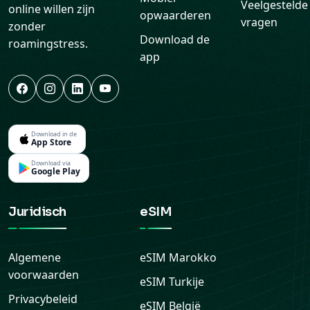
app
Download in de
App Store
Download via
Google Play
Juridisch
eSIM
Algemene
eSIM
Marokko
voorwaarden
eSIM
Turkije
Privacybeleid
eSIM
België
Cookiebeleid
eSIM
Terugbetalingsbeleid
Nederland