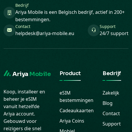
Contact
Support
helpdesk@ariya-mobile.eu
24/7 support
Product
Bedrijf
Ariya
Mobile
Koop, installeer en
eSIM
Zakelijk
beheer je eSIM
bestemmingen
Blog
vanuit hetzelfde
Cadeaukaarten
Contact
Ariya account.
Ariya Coins
Gebouwd voor
Support
reizigers die snel
Mobiel
Veelgestelde
online willen zijn
opwaarderen
vragen
zonder
Download de
roamingstress.