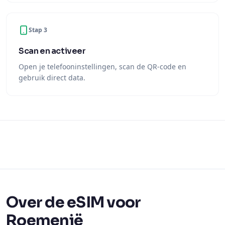
Scan en activeer
Open je telefooninstellingen, scan de QR-code en
gebruik direct data.
Over de eSIM voor
Roemenië
Met een eSIM voor Roemenië van Ariya Mobile heb je
direct mobiel internet zodra je aankomt — geen fysieke