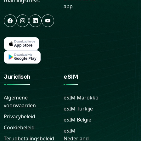
roamingstress.
app
Download in de
App Store
Download via
Google Play
Juridisch
eSIM
Algemene
eSIM
Marokko
voorwaarden
eSIM
Turkije
Privacybeleid
eSIM
België
Cookiebeleid
eSIM
Terugbetalingsbeleid
Nederland