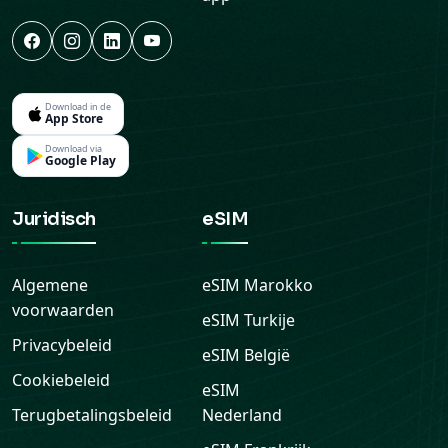
Download in de
App Store
Download via
Google Play
Juridisch
eSIM
Algemene
eSIM
Marokko
voorwaarden
eSIM
Turkije
Privacybeleid
eSIM
België
Cookiebeleid
eSIM
Terugbetalingsbeleid
Nederland