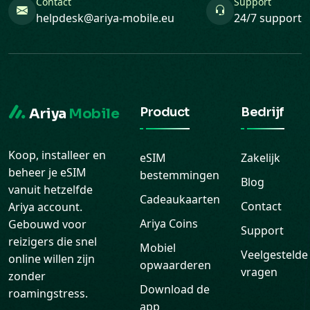
Contact
Support
helpdesk@ariya-mobile.eu
24/7 support
Product
Bedrijf
Ariya
Mobile
Koop, installeer en
eSIM
Zakelijk
beheer je eSIM
bestemmingen
Blog
vanuit hetzelfde
Cadeaukaarten
Contact
Ariya account.
Ariya Coins
Gebouwd voor
Support
reizigers die snel
Mobiel
Veelgestelde
online willen zijn
opwaarderen
vragen
zonder
Download de
roamingstress.
app