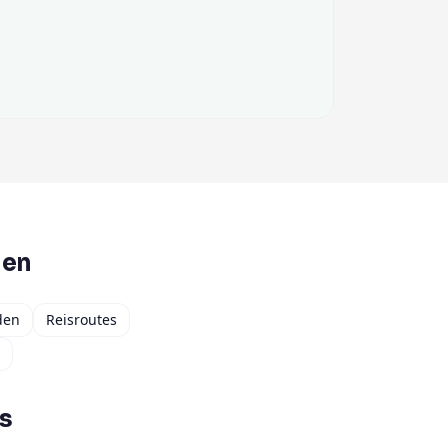
den
den
Reisroutes
s