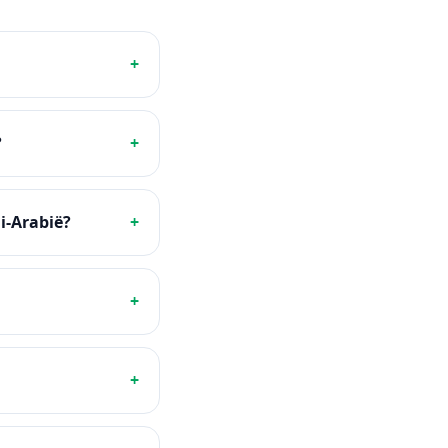
+
?
+
i-Arabië?
+
+
+