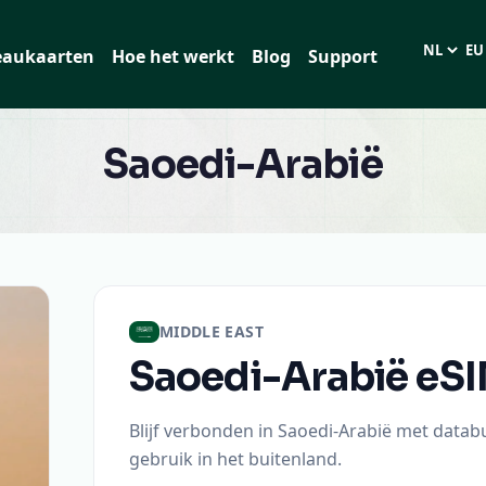
eaukaarten
Hoe het werkt
Blog
Support
Taal
EUR
Saoedi-Arabië
MIDDLE EAST
Saoedi-Arabië
eS
Blijf verbonden in Saoedi-Arabië met datab
gebruik in het buitenland.