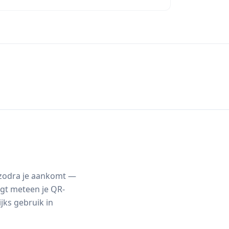
t zodra je aankomt —
ngt meteen je QR-
jks gebruik in