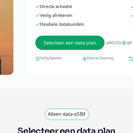
Directe activatie
Veilig afrekenen
Flexibele databundels
Selecteer een data plan
4G/5G
QR 
Veilig betalen
Directe levering
Alleen data-eSIM
Selecteer een data plan