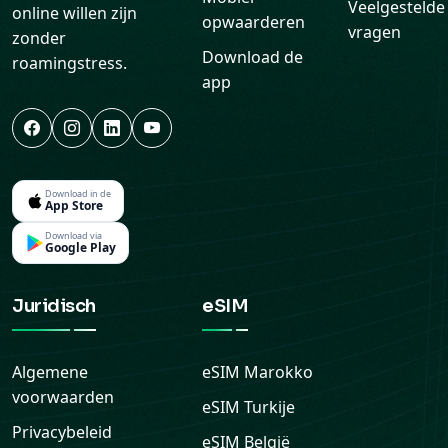
app
Download in de
App Store
Download via
Google Play
Juridisch
eSIM
Algemene
eSIM
Marokko
voorwaarden
eSIM
Turkije
Privacybeleid
eSIM
België
Cookiebeleid
eSIM
Terugbetalingsbeleid
Nederland