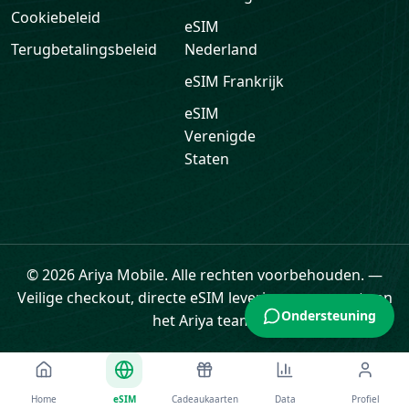
eSIM
Frankrijk
eSIM
Verenigde
Staten
© 2026 Ariya Mobile. Alle rechten voorbehouden.
—
Veilige checkout, directe eSIM levering en support van
Ondersteuning
het Ariya team.
Home
eSIM
Cadeaukaarten
Data
Profiel