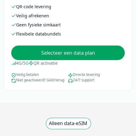
Geen fysieke simkaart
Flexibele databundels
Selecteer een data plan
4G/5G
QR activatie
Veilig betalen
Directe levering
Niet geactiveerd? Geld terug
24/7 support
Alleen data-eSIM
Selecteer een data plan
Beschikbare plannen voor deze bestemming laden.