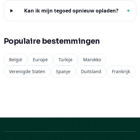
Populaire bestemmingen
België
Europe
Turkije
Marokko
Verenigde Staten
Spanje
Duitsland
Frankrijk
Bedrijf
Ariya Mobile is een Belgisch bedrijf, actief in 200+
bestemmingen.