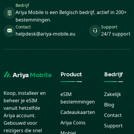
Contact
Support
helpdesk@ariya-mobile.eu
24/7 support
Product
Bedrijf
Ariya
Mobile
Koop, installeer en
eSIM
Zakelijk
beheer je eSIM
bestemmingen
Blog
vanuit hetzelfde
Cadeaukaarten
Contact
Ariya account.
Ariya Coins
Gebouwd voor
Support
reizigers die snel
Mobiel
Veelgestelde
online willen zijn
opwaarderen
vragen
zonder
Download de
roamingstress.