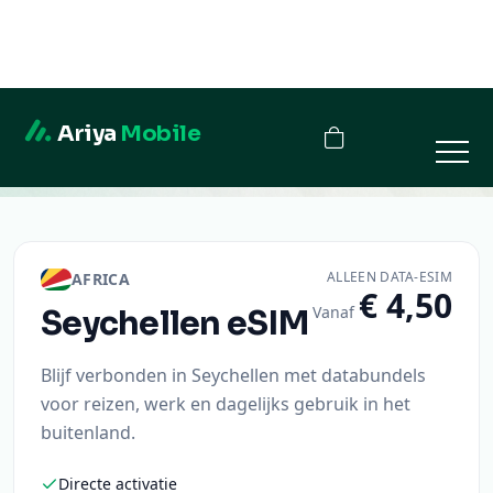
Ariya
Mobile
Seychellen
ALLEEN DATA-ESIM
AFRICA
€ 4,50
Vanaf
Seychellen
eSIM
Blijf verbonden in Seychellen met databundels
voor reizen, werk en dagelijks gebruik in het
buitenland.
Directe activatie
QR-code levering
Veilig afrekenen