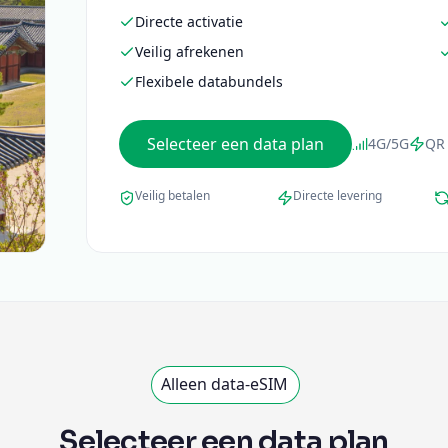
Directe activatie
Veilig afrekenen
Flexibele databundels
Selecteer een data plan
4G/5G
QR 
Veilig betalen
Directe levering
Alleen data-eSIM
Selecteer een data plan