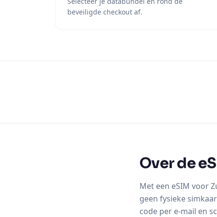
Selecteer je databundel en rond de
beveiligde checkout af.
Over de eS
Met een eSIM voor Zu
geen fysieke simkaar
code per e-mail en sc