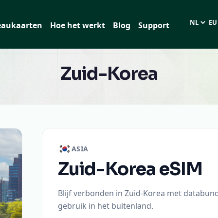
eaukaarten
Hoe het werkt
Blog
Support
Taal
EUR
Zuid-Korea
ASIA
Zuid-Korea
eSIM
Blijf verbonden in Zuid-Korea met databund
gebruik in het buitenland.