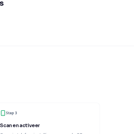
s
Stap 3
Scan en activeer