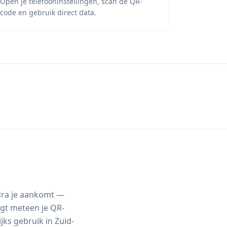
Open je telefooninstellingen, scan de QR-
code en gebruik direct data.
odra je aankomt —
ngt meteen je QR-
jks gebruik in Zuid-