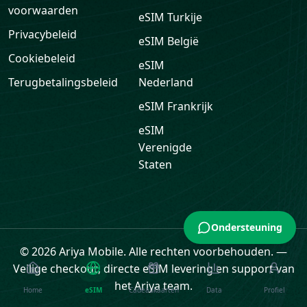
voorwaarden
eSIM
Turkije
Privacybeleid
eSIM
België
Cookiebeleid
eSIM
Terugbetalingsbeleid
Nederland
eSIM
Frankrijk
eSIM
Verenigde
Staten
Ondersteuning
© 2026 Ariya Mobile. Alle rechten voorbehouden.
—
Veilige checkout, directe eSIM levering en support van
het Ariya team.
Home
eSIM
Cadeaukaarten
Data
Profiel