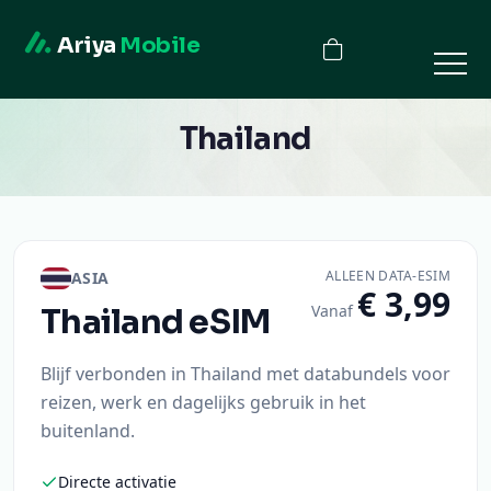
Ariya
Mobile
Thailand
ALLEEN DATA-ESIM
ASIA
€ 3,99
Vanaf
Thailand
eSIM
Blijf verbonden in Thailand met databundels voor
reizen, werk en dagelijks gebruik in het
buitenland.
Directe activatie