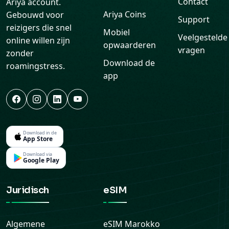
Contact
Ariya account.
Ariya Coins
Gebouwd voor
Support
reizigers die snel
Mobiel
Veelgestelde
online willen zijn
opwaarderen
vragen
zonder
Download de
roamingstress.
app
Download in de
App Store
Download via
Google Play
Juridisch
eSIM
Algemene
eSIM
Marokko