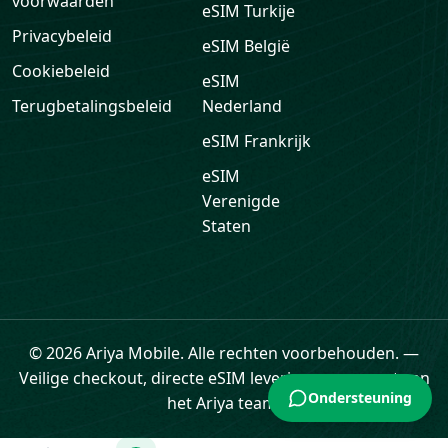
voorwaarden
eSIM
Turkije
Privacybeleid
eSIM
België
Cookiebeleid
eSIM
Terugbetalingsbeleid
Nederland
eSIM
Frankrijk
eSIM
Verenigde
Staten
Ondersteuning
© 2026 Ariya Mobile. Alle rechten voorbehouden.
—
Veilige checkout, directe eSIM levering en support van
het Ariya team.
Home
eSIM
Cadeaukaarten
Data
Profiel