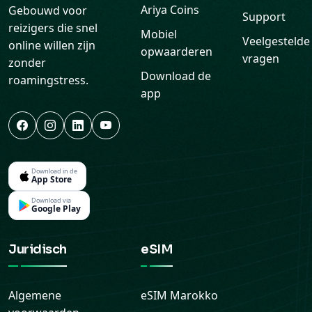
Ariya Coins
Gebouwd voor
Support
reizigers die snel
Mobiel
Veelgestelde
online willen zijn
opwaarderen
vragen
zonder
Download de
roamingstress.
app
Download in de
App Store
Download via
Google Play
Juridisch
eSIM
Algemene
eSIM
Marokko